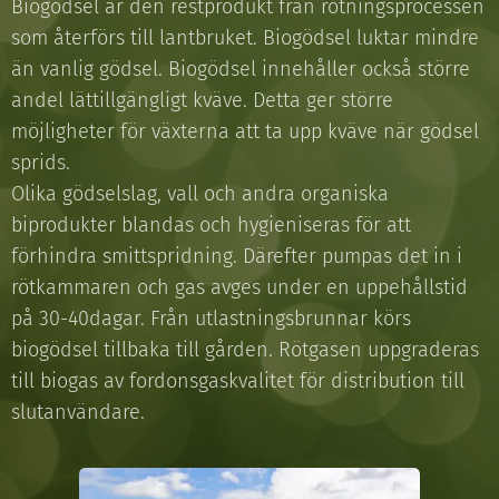
Biogödsel är den restprodukt från rötningsprocessen
som återförs till lantbruket. Biogödsel luktar mindre
än vanlig gödsel. Biogödsel innehåller också större
andel lättillgängligt kväve. Detta ger större
möjligheter för växterna att ta upp kväve när gödsel
sprids.
Olika gödselslag, vall och andra organiska
biprodukter blandas och hygieniseras för att
förhindra smittspridning. Därefter pumpas det in i
rötkammaren och gas avges under en uppehållstid
på 30-40dagar. Från utlastningsbrunnar körs
biogödsel tillbaka till gården. Rötgasen uppgraderas
till biogas av fordonsgaskvalitet för distribution till
slutanvändare.