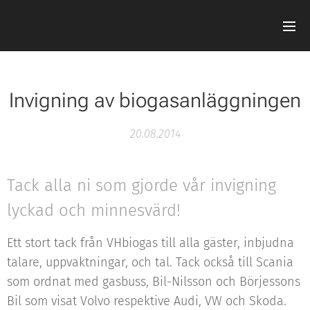
Invigning av biogasanläggningen
20.08.2014
Tack alla ni som gjorde vår invigning
lyckad och minnesvärd!
Ett stort tack från VHbiogas till alla gäster, inbjudna
talare, uppvaktningar, och tal. Tack också till Scania
som ordnat med gasbuss, Bil-Nilsson och Börjessons
Bil som visat Volvo respektive Audi, VW och Skoda.